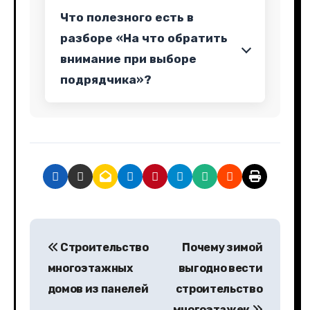
Что полезного есть в
разборе «На что обратить
внимание при выборе
подрядчика»?
Н
Строительство
Почему зимой
а
многоэтажных
выгодно вести
в
домов из панелей
строительство
многоэтажек