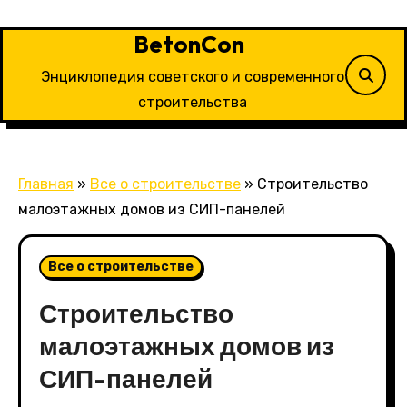
Перейти
к
BetonCon
содержимому
Энциклопедия советского и современного
строительства
Главная
»
Все о строительстве
»
Строительство
малоэтажных домов из СИП-панелей
Все о строительстве
Строительство
малоэтажных домов из
СИП-панелей