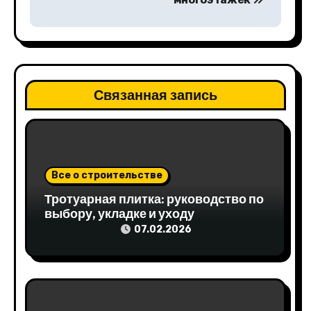
и
г
а
ц
Связанная запись
и
я
п
Все о строительстве
Тротуарная плитка: руководство по
о
выбору, укладке и уходу
з
07.02.2026
а
п