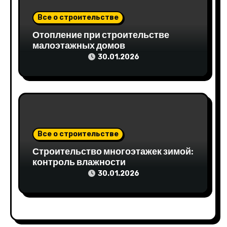
и
Все о строительстве
с
Отопление при строительстве
я
малоэтажных домов
30.01.2026
м
Все о строительстве
Строительство многоэтажек зимой:
контроль влажности
30.01.2026