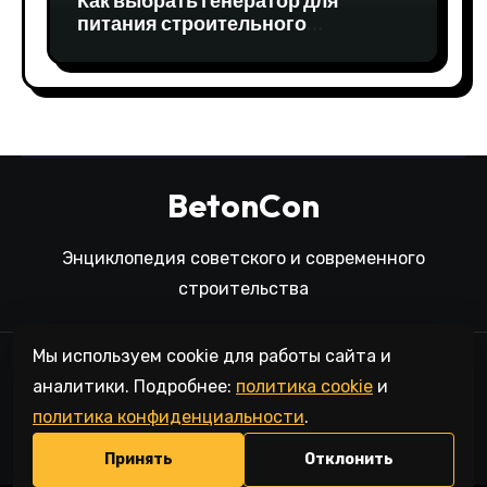
Как выбрать генератор для
питания строительного
оборудования
BetonCon
Энциклопедия советского и современного
строительства
Мы используем cookie для работы сайта и
Политика конфиденциальности
аналитики. Подробнее:
политика cookie
и
Политика обработки персональных данных
политика конфиденциальности
.
Согласие на обработку персональных данных
Пользовательское соглашение
Политика cookie
Принять
Отклонить