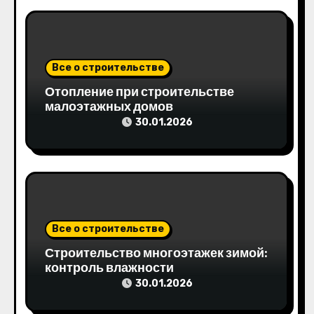
п
и
Все о строительстве
с
Отопление при строительстве
я
малоэтажных домов
30.01.2026
м
Все о строительстве
Строительство многоэтажек зимой:
контроль влажности
30.01.2026