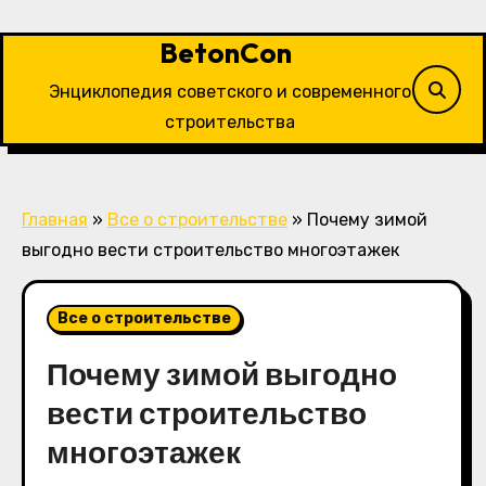
Перейти
к
BetonCon
содержимому
Энциклопедия советского и современного
строительства
Главная
»
Все о строительстве
»
Почему зимой
выгодно вести строительство многоэтажек
Все о строительстве
Почему зимой выгодно
вести строительство
многоэтажек