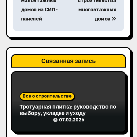
малоэтажных
строительства
в
домов из СИП-
многоэтажных
панелей
домов
и
г
а
ц
Связанная запись
и
я
п
Все о строительстве
Тротуарная плитка: руководство по
о
выбору, укладке и уходу
з
07.02.2026
а