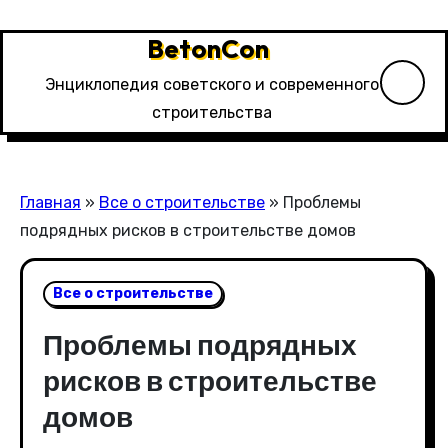
Перейти
к
BetonCon
содержимому
Энциклопедия советского и современного
строительства
Главная
»
Все о строительстве
»
Проблемы
подрядных рисков в строительстве домов
Все о строительстве
Проблемы подрядных
рисков в строительстве
домов