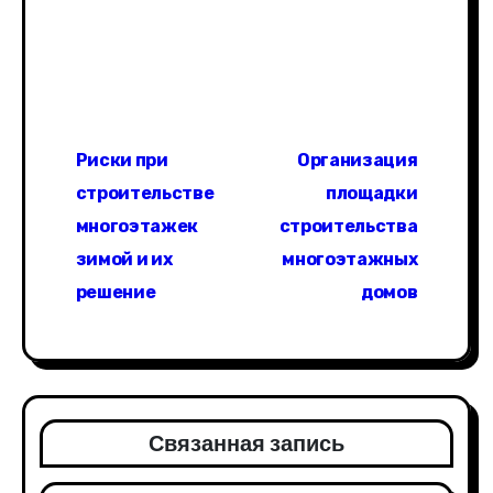
Н
Риски при
Организация
а
строительстве
площадки
в
многоэтажек
строительства
зимой и их
многоэтажных
и
решение
домов
г
а
ц
Связанная запись
и