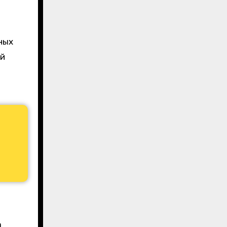
ных
ой
а