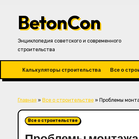
Перейти
к
BetonCon
содержимому
Энциклопедия советского и современного
строительства
Калькуляторы строительства
Все о стро
Главная
»
Все о строительстве
»
Проблемы монта
Все о строительстве
Проблемы монтажа 