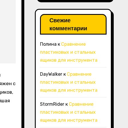
Свежие
комментарии
Полина
к
Сравнение
пластиковых и стальных
ящиков для инструмента
DayWalker
к
Сравнение
и
пластиковых и стальных
яжен с
ящиков для инструмента
иков,
йшая
StormRider
к
Сравнение
пластиковых и стальных
ящиков для инструмента