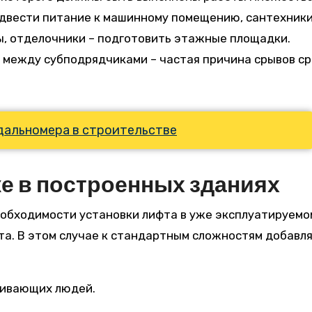
одвести питание к машинному помещению, сантехники
ы, отделочники – подготовить этажные площадки.
 между субподрядчиками – частая причина срывов с
дальномера в строительстве
е в построенных зданиях
еобходимости установки лифта в уже эксплуатируемо
нта. В этом случае к стандартным сложностям добавл
живающих людей.