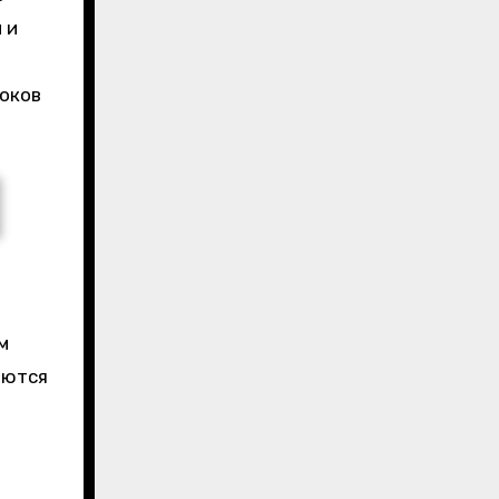
 и
роков
м
яются