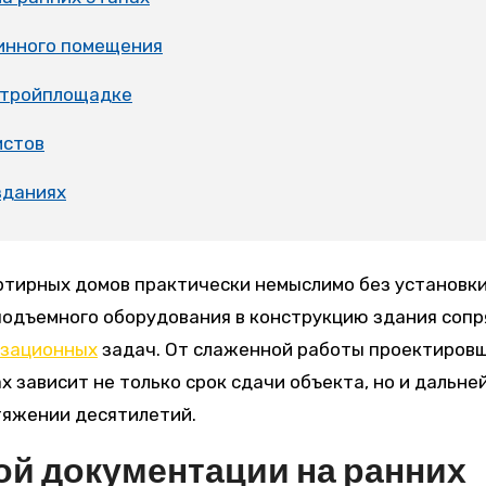
инного помещения
 стройплощадке
истов
зданиях
ртирных домов практически немыслимо без установк
подъемного оборудования в конструкцию здания сопр
изационных
задач. От слаженной работы проектировщ
 зависит не только срок сдачи объекта, но и дальне
тяжении десятилетий.
ой документации на ранних