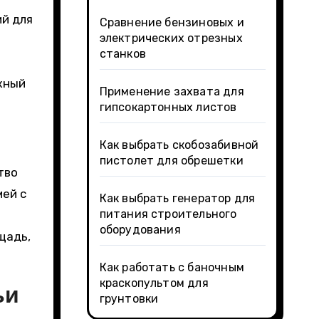
й для
Сравнение бензиновых и
электрических отрезных
станков
жный
Применение захвата для
гипсокартонных листов
Как выбрать скобозабивной
пистолет для обрешетки
тво
мей с
Как выбрать генератор для
питания строительного
оборудования
щадь,
Как работать с баночным
краскопультом для
ьи
грунтовки