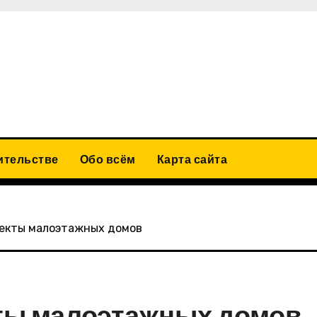
ительстве
Обо всём
Карта сайта
екты малоэтажных домов
ты малоэтажных домов