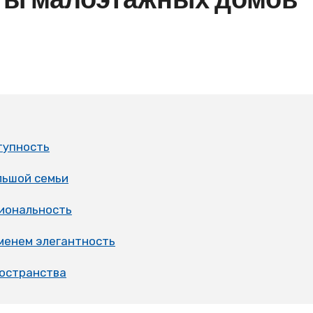
тупность
льшой семьи
циональность
менем элегантность
ространства