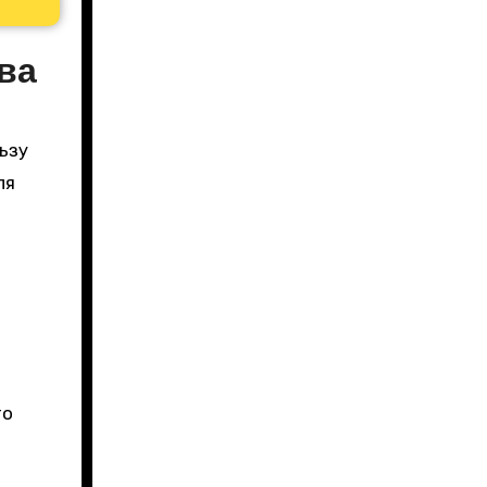
ва
ьзу
ля
то