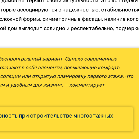
 домов не теряют своей актуальности. Это коттеджи 
которые ассоциируются с надежностью, стабильность
 сложной формы, симметричные фасады, наличие коло
кой дом выглядит солидно и респектабельно, подчерк
а беспроигрышный вариант. Однако современные
включают в себя элементы, повышающие комфорт:
соляции или открытую планировку первого этажа, что
ым и удобным для жизни», — комментирует
сность при строительстве многоэтажных