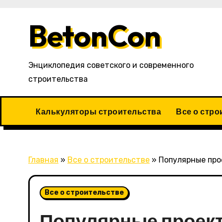
Перейти
к
BetonCon
содержимому
Энциклопедия советского и современного
строительства
Калькуляторы строительства
Все о стро
Главная
»
Все о строительстве
»
Популярные про
Все о строительстве
Популярные проек