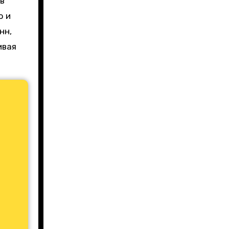
в
ю и
нн,
ивая