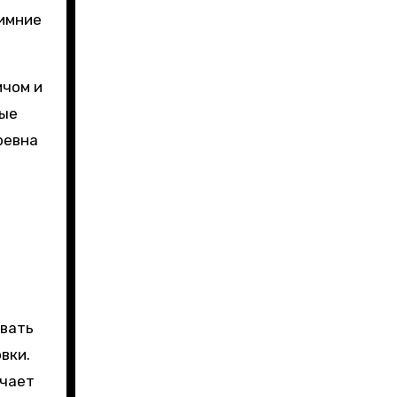
зимние
ичом и
рые
ревна
овать
вки.
ечает