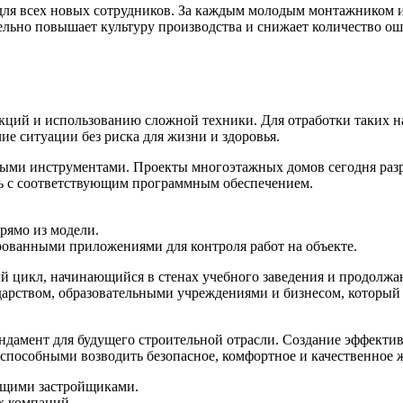
 для всех новых сотрудников. За каждым молодым монтажником 
ительно повышает культуру производства и снижает количество 
укций и использованию сложной техники. Для отработки таких 
е ситуации без риска для жизни и здоровья.
ыми инструментами. Проекты многоэтажных домов сегодня раз
ать с соответствующим программным обеспечением.
рямо из модели.
ованными приложениями для контроля работ на объекте.
ый цикл, начинающийся в стенах учебного заведения и продолж
ударством, образовательными учреждениями и бизнесом, который
ндамент для будущего строительной отрасли. Создание эффекти
способными возводить безопасное, комфортное и качественное 
дущими застройщиками.
х компаний.