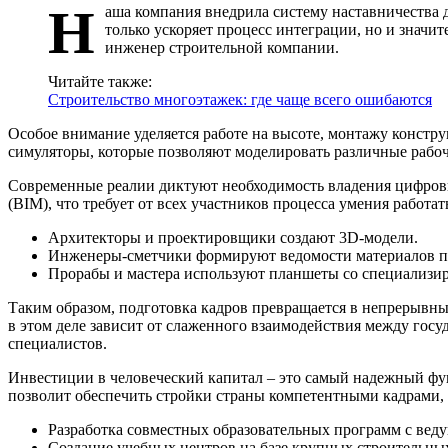
Н
аша компания внедрила систему наставничества
только ускоряет процесс интеграции, но и знач
инженер строительной компании.
Читайте также:
Строительство многоэтажек: где чаще всего ошибаются
Особое внимание уделяется работе на высоте, монтажу констр
симуляторы, которые позволяют моделировать различные рабочи
Современные реалии диктуют необходимость владения цифров
(BIM), что требует от всех участников процесса умения работ
Архитекторы и проектировщики создают 3D-модели.
Инженеры-сметчики формируют ведомости материалов п
Прорабы и мастера используют планшеты со специализир
Таким образом, подготовка кадров превращается в непрерывн
в этом деле зависит от слаженного взаимодействия между гос
специалистов.
Инвестиции в человеческий капитал – это самый надежный фу
позволит обеспечить стройки страны компетентными кадрами, 
Разработка совместных образовательных программ с ве
Создание учебных центров на базе крупных строительны