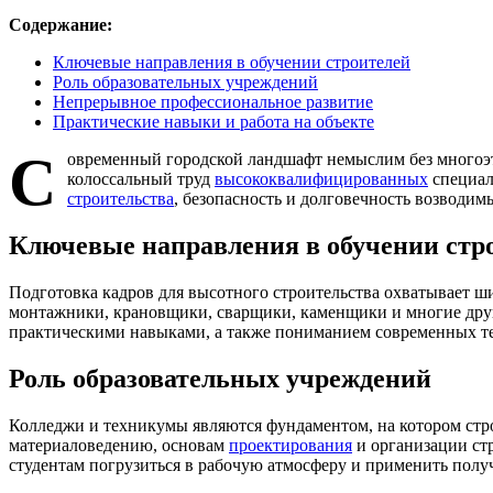
Содержание:
Ключевые направления в обучении строителей
Роль образовательных учреждений
Непрерывное профессиональное развитие
Практические навыки и работа на объекте
С
овременный городской ландшафт немыслим без многоэт
колоссальный труд
высококвалифицированных
специал
строительства
, безопасность и долговечность возводим
Ключевые направления в обучении стр
Подготовка кадров для высотного строительства охватывает ши
монтажники, крановщики, сварщики, каменщики и многие друг
практическими навыками, а также пониманием современных те
Роль образовательных учреждений
Колледжи и техникумы являются фундаментом, на котором стр
материаловедению, основам
проектирования
и организации стр
студентам погрузиться в рабочую атмосферу и применить полу