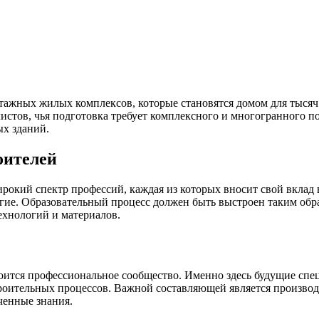
ажных жилых комплексов, которые становятся домом для тысяч
истов, чья подготовка требует комплексного и многогранного по
ых зданий.
оителей
рокий спектр профессий, каждая из которых вносит свой вклад в
ие. Образовательный процесс должен быть выстроен таким обра
хнологий и материалов.
оится профессиональное сообщество. Именно здесь будущие спе
оительных процессов. Важной составляющей является производс
ченные знания.