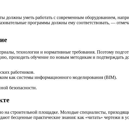
енты должны уметь работать с современным оборудованием, нап
бразовательные программы должны ему соответствовать, — отмеча
ие
териалы, технологии и нормативные требования. Поэтому подгот
, проходить обучение по новым методикам и подтверждать допу
ских работников.
аким как системы информационного моделирования (BIM).
ной безопасности.
кте
но на строительной площадке. Молодые специалисты, приходящи
ают бесценные практические знания: как «читать» чертежи в усл