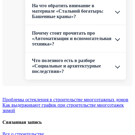
На что обратить внимание в
материале «Стальной богатырь:
Башенные краны»?
Почему стоит прочитать про
«Автоматизация и вспомогательная
техника»?
Что полезного есть в разборе
«Социальные и архитектурные
последствия»?
Навигация
Проблемы остекления в строительстве многоэтажных домов
Как выдерживают график при строительстве многоэтажек
по
зимой
записям
Связанная запись
Все о строительстве