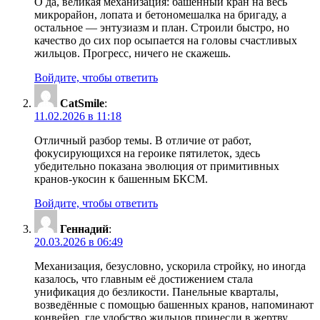
О да, великая механизация: башенный кран на весь
микрорайон, лопата и бетономешалка на бригаду, а
остальное — энтузиазм и план. Строили быстро, но
качество до сих пор осыпается на головы счастливых
жильцов. Прогресс, ничего не скажешь.
Войдите, чтобы ответить
CatSmile
:
11.02.2026 в 11:18
Отличный разбор темы. В отличие от работ,
фокусирующихся на героике пятилеток, здесь
убедительно показана эволюция от примитивных
кранов-укосин к башенным БКСМ.
Войдите, чтобы ответить
Геннадий
:
20.03.2026 в 06:49
Механизация, безусловно, ускорила стройку, но иногда
казалось, что главным её достижением стала
унификация до безликости. Панельные кварталы,
возведённые с помощью башенных кранов, напоминают
конвейер, где удобство жильцов принесли в жертву