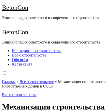
Перейти
BetonCon
к
содержимому
Энциклопедия советского и современного строительства
BetonCon
Энциклопедия советского и современного строительства
Калькуляторы строительства
Все о строительстве
Обо всём
Карта сайта
Главная
»
Все о строительстве
»
Механизация строительства
многоэтажных домов в СССР
Все о строительстве
Механизация строительства