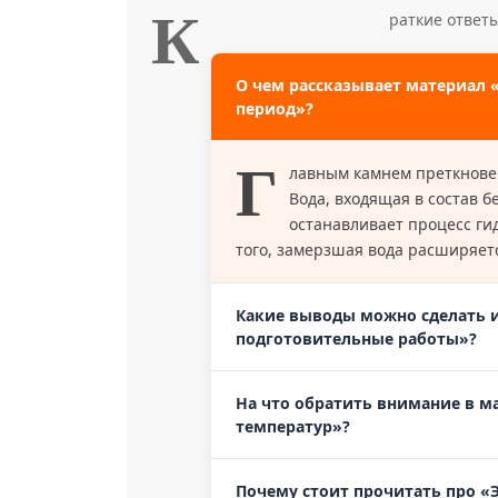
К
раткие ответ
О чем рассказывает материал
период»?
Г
лавным камнем преткновен
Вода, входящая в состав 
останавливает процесс гид
того, замерзшая вода расширяется
Какие выводы можно сделать 
подготовительные работы»?
На что обратить внимание в м
температур»?
Почему стоит прочитать про «