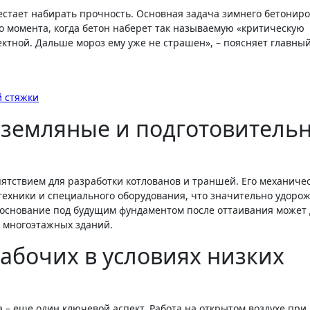
рестает набирать прочность. Основная задача зимнего бетонир
до момента, когда бетон наберет так называемую «критическую
ектной. Дальше мороз ему уже не страшен», – поясняет главны
й стяжки
 земляные и подготовитель
тствием для разработки котлованов и траншей. Его механиче
ехники и специального оборудования, что значительно удорож
 основание под будущим фундаментом после оттаивания может 
 многоэтажных зданий.
абочих в условиях низких
 – еще один ключевой аспект. Работа на открытом воздухе при