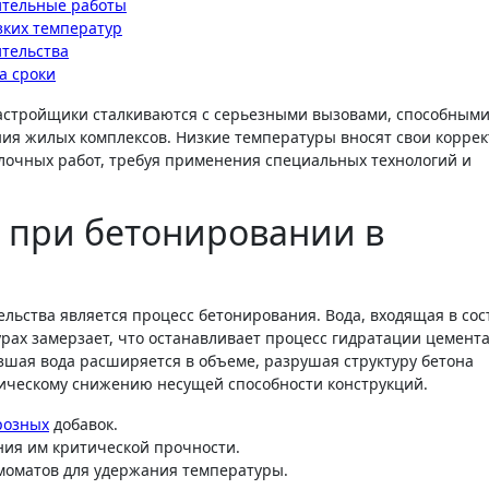
ительные работы
зких температур
ительства
а сроки
застройщики сталкиваются с серьезными вызовами, способным
ия жилых комплексов. Низкие температуры вносят свои коррек
елочных работ, требуя применения специальных технологий и
 при бетонировании в
льства является процесс бетонирования. Вода, входящая в сос
ах замерзает, что останавливает процесс гидратации цемента 
рзшая вода расширяется в объеме, разрушая структуру бетона
тическому снижению несущей способности конструкций.
розных
добавок.
ния им критической прочности.
рмоматов для удержания температуры.