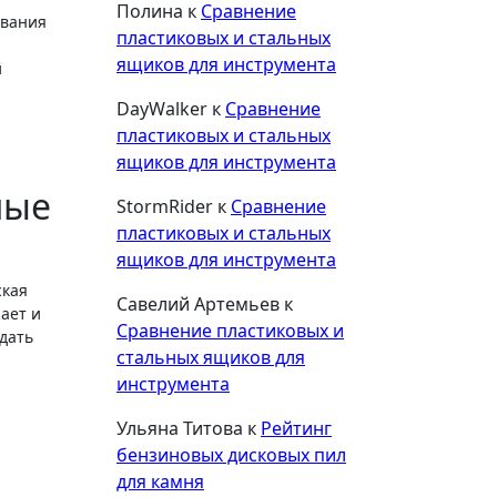
Полина
к
Сравнение
ования
пластиковых и стальных
ящиков для инструмента
й
DayWalker
к
Сравнение
пластиковых и стальных
ящиков для инструмента
ные
StormRider
к
Сравнение
пластиковых и стальных
ящиков для инструмента
ская
Савелий Артемьев
к
ает и
Сравнение пластиковых и
дать
стальных ящиков для
инструмента
Ульяна Титова
к
Рейтинг
бензиновых дисковых пил
для камня