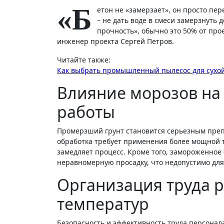
«Б
етон не «замерзает», он просто пе
– не дать воде в смеси замерзнуть 
прочность», обычно это 50% от про
инженер проекта Сергей Петров.
Читайте также:
Как выбрать промышленный пылесос для сухо
Влияние морозов на
работы
Промерзший грунт становится серьезным препя
обработка требует применения более мощной т
замедляет процесс. Кроме того, замороженное
неравномерную просадку, что недопустимо для
Организация труда р
температур
Безопасность и эффективность труда персонала