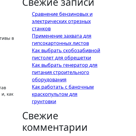
Свежие записи
Сравнение бензиновых и
электрических отрезных
станков
и
Применение захвата для
тивы в
гипсокартонных листов
Как выбрать скобозабивной
пистолет для обрешетки
Как выбрать генератор для
питания строительного
оборудования
Как работать с баночным
тав
краскопультом для
и, как
грунтовки
Свежие
комментарии