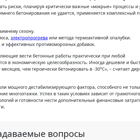
ть риски, планируя критически важные «мокрые» процессы и
зимнего бетонирования не удается, применяется комплексный п
зимнему сезону.
моса,
электропрогрева
или метода термоактивной опалубки.
и эффективных противоморозных добавок.
зволяющие вести бетонные работы практически при любой
ется в экономическую целесообразность. Иногда дешевле и быс
 месяцев, чем героически бетонировать в -30°C», – считает дир
роли мощного дестабилизирующего фактора, способного не толь
ние многоэтажки. Успех в таких условиях зависит от грамотного
логий и готовности нести дополнительные финансовые затрат
ти.
задаваемые вопросы