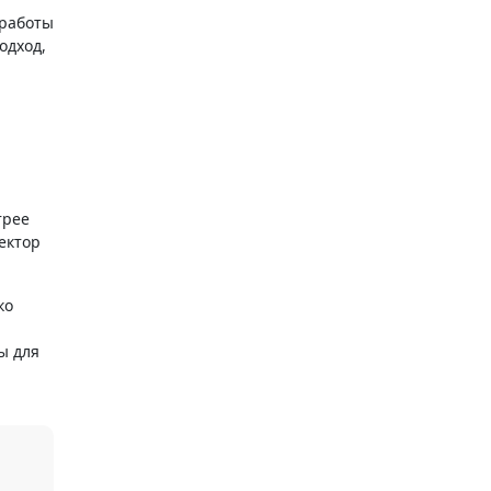
 работы
одход,
трее
ектор
ко
ы для