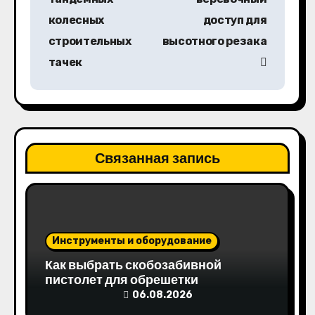
в
колесных
доступ для
строительных
высотного резака
и
тачек
г
а
ц
Связанная запись
и
я
п
Инструменты и оборудование
о
Как выбрать скобозабивной
з
пистолет для обрешетки
06.08.2026
а