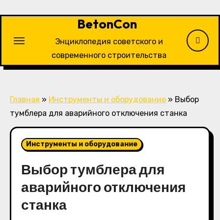
Перейти
к
BetonCon
содержимому
Энциклопедия советского и
современного строительства
Главная
»
Инструменты и оборудование
»
Выбор
тумблера для аварийного отключения станка
Инструменты и оборудование
Выбор тумблера для
аварийного отключения
станка