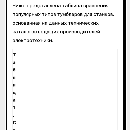
Ниже представлена таблица сравнения
популярных типов тумблеров для станков,
основанная на данных технических
каталогов ведущих производителей
электротехники.
Т
а
б
л
и
ц
а
1
.
С