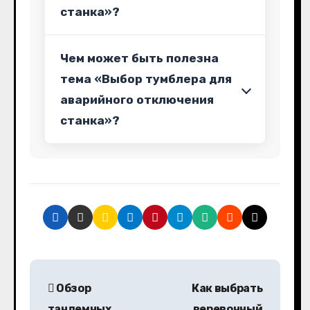
станка»?
Чем может быть полезна
тема «Выбор тумблера для
аварийного отключения
станка»?
Н
Обзор
Как выбрать
а
тандемных
веревочный