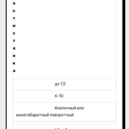
о
с
т
и
с
т
а
н
к
а
до 1,5
6-10
Кнопочный или
малогабаритный поворотный