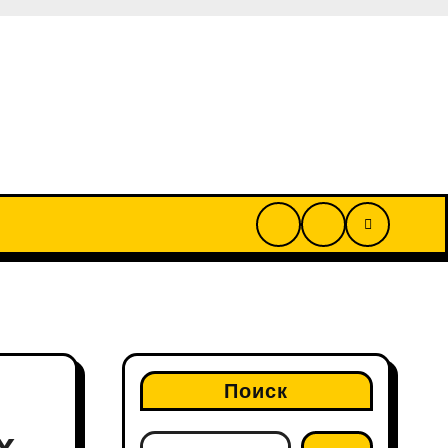
Поиск
х