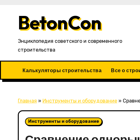
Перейти
к
BetonCon
содержимому
Энциклопедия советского и современного
строительства
Калькуляторы строительства
Все о стро
Главная
»
Инструменты и оборудование
»
Сравн
Инструменты и оборудование
Сравнение одноры