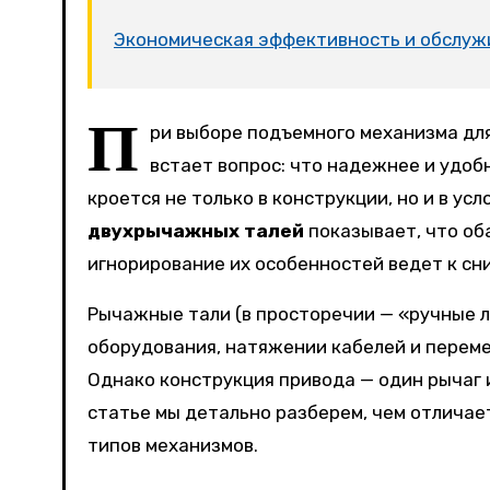
Экономическая эффективность и обслуж
П
ри выборе подъемного механизма дл
встает вопрос: что надежнее и удо
кроется не только в конструкции, но и в ус
двухрычажных талей
показывает, что об
игнорирование их особенностей ведет к с
Рычажные тали (в просторечии — «ручные 
оборудования, натяжении кабелей и переме
Однако конструкция привода — один рычаг 
статье мы детально разберем, чем отличает
типов механизмов.