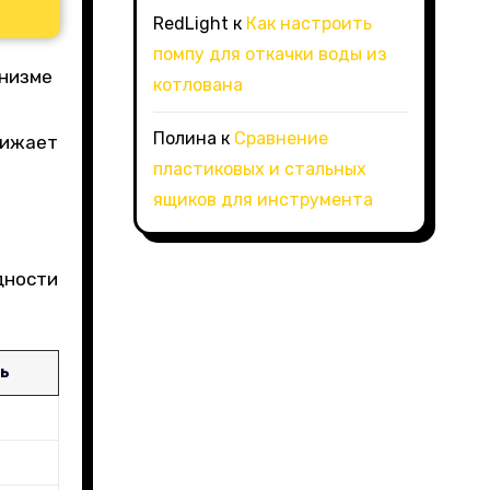
RedLight
к
Как настроить
помпу для откачки воды из
анизме
котлована
Полина
к
Сравнение
нижает
пластиковых и стальных
ящиков для инструмента
дности
ль