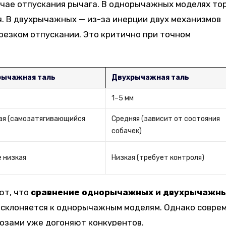
учае отпускания рычага. В однорычажных моделях то
. В двухрычажных — из-за инерции двух механизмов
 резком отпускании. Это критично при точном
рычажная таль
Двухрычажная таль
1–5 мм
ая (самозатягивающийся
Средняя (зависит от состояния
собачек)
 низкая
Низкая (требует контроля)
ют, что
сравнение однорычажных и двухрычажн
 склоняется к однорычажным моделям. Однако совре
озами уже догоняют конкурентов.