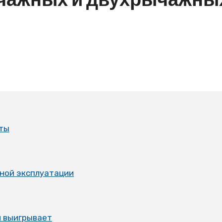
оты
вной эксплуатации
м выигрывает