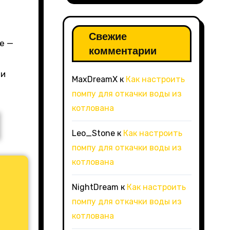
Свежие
е —
комментарии
ти
MaxDreamX
к
Как настроить
помпу для откачки воды из
котлована
Leo_Stone
к
Как настроить
помпу для откачки воды из
котлована
NightDream
к
Как настроить
помпу для откачки воды из
котлована