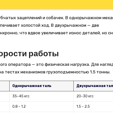
убчатых зацеплений и собачек. В однорычажном мех
спечивает холостой ход. В двухрычажном — две
хронно, что вдвое увеличивает износ деталей, но с
корости работы
ого оператора — это физическая нагрузка. Для нагля
на тестах механизмов грузоподъемностью 1.5 тонны.
Однорычажная таль
Двухрычажная та
35–45 кгс
20–30 кгс
0.8 – 1.2
1.5 – 2.5