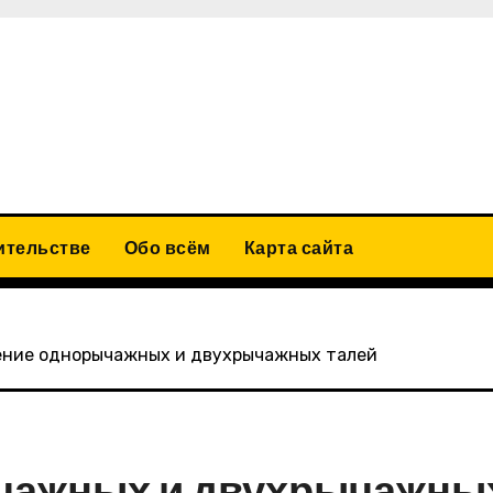
ительстве
Обо всём
Карта сайта
ение однорычажных и двухрычажных талей
чажных и двухрычажны