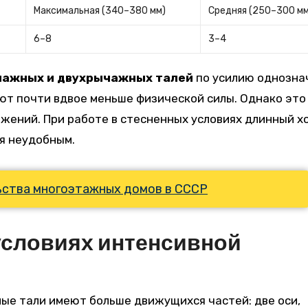
Максимальная (340–380 мм)
Средняя (250–300 мм
6–8
3–4
чажных и двухрычажных талей
по усилию однозна
ют почти вдвое меньше физической силы. Однако это
жений. При работе в стесненных условиях длинный х
я неудобным.
ства многоэтажных домов в СССР
 условиях интенсивной
ые тали имеют больше движущихся частей: две оси,