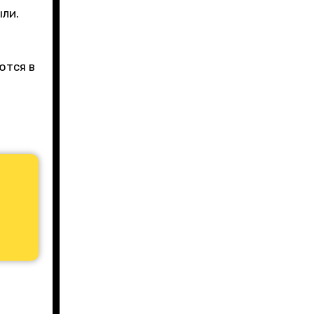
ыли.
ются в