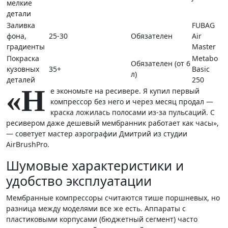
мелкие
детали
Заливка
FUBAG
фона,
25-30
Обязателен
Air
градиенты
Master
Покраска
Metabo
Обязателен (от 6
кузовных
35+
Basic
л)
деталей
250
«Н
е экономьте на ресивере. Я купил первый
компрессор без него и через месяц продал —
краска ложилась полосами из-за пульсаций. С
ресивером даже дешевый мембранник работает как часы»,
— советует мастер аэрографии Дмитрий из студии
AirBrushPro.
Шумовые характеристики и
удобство эксплуатации
Мембранные компрессоры считаются тише поршневых, но
разница между моделями все же есть. Аппараты с
пластиковыми корпусами (бюджетный сегмент) часто