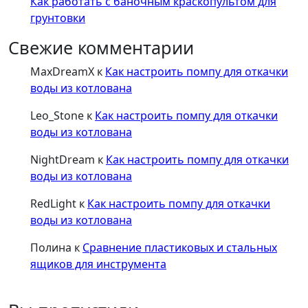
Как работать с баночным краскопультом для
грунтовки
Свежие комментарии
MaxDreamX
к
Как настроить помпу для откачки
воды из котлована
Leo_Stone
к
Как настроить помпу для откачки
воды из котлована
NightDream
к
Как настроить помпу для откачки
воды из котлована
RedLight
к
Как настроить помпу для откачки
воды из котлована
Полина
к
Сравнение пластиковых и стальных
ящиков для инструмента