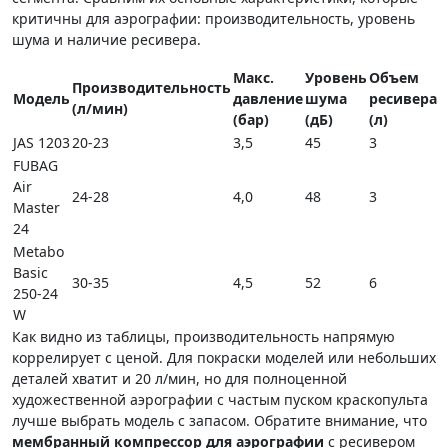
критичны для аэрографии: производительность, уровень
шума и наличие ресивера.
Макс.
Уровень
Объем
Производительность
Модель
давление
шума
ресивера
(л/мин)
(бар)
(дБ)
(л)
JAS 1203
20-23
3,5
45
3
FUBAG
Air
24-28
4,0
48
3
Master
24
Metabo
Basic
30-35
4,5
52
6
250-24
W
Как видно из таблицы, производительность напрямую
коррелирует с ценой. Для покраски моделей или небольших
деталей хватит и 20 л/мин, но для полноценной
художественной аэрографии с частым пуском краскопульта
лучше выбрать модель с запасом. Обратите внимание, что
мембранный компрессор для аэрографии
с ресивером