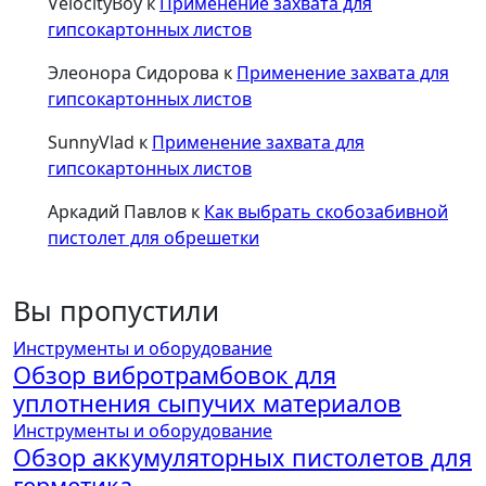
VelocityBoy
к
Применение захвата для
гипсокартонных листов
Элеонора Сидорова
к
Применение захвата для
гипсокартонных листов
SunnyVlad
к
Применение захвата для
гипсокартонных листов
Аркадий Павлов
к
Как выбрать скобозабивной
пистолет для обрешетки
Вы пропустили
Инструменты и оборудование
Обзор вибротрамбовок для
уплотнения сыпучих материалов
Инструменты и оборудование
Обзор аккумуляторных пистолетов для
герметика