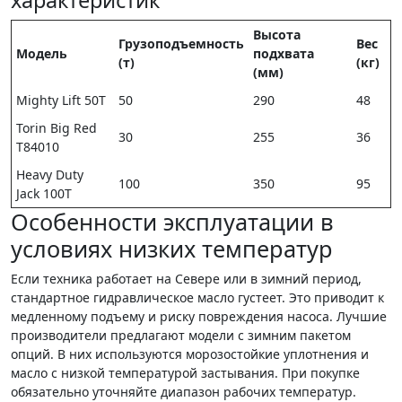
характеристик
Высота
Грузоподъемность
Вес
Модель
подхвата
(т)
(кг)
(мм)
Mighty Lift 50T
50
290
48
Torin Big Red
30
255
36
T84010
Heavy Duty
100
350
95
Jack 100T
Особенности эксплуатации в
условиях низких температур
Если техника работает на Севере или в зимний период,
стандартное гидравлическое масло густеет. Это приводит к
медленному подъему и риску повреждения насоса. Лучшие
производители предлагают модели с зимним пакетом
опций. В них используются морозостойкие уплотнения и
масло с низкой температурой застывания. При покупке
обязательно уточняйте диапазон рабочих температур.