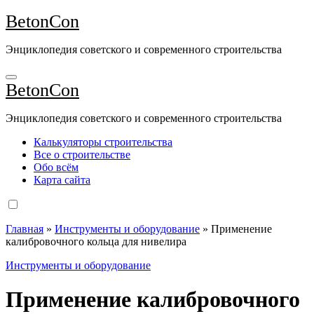
Перейти
BetonCon
к
содержимому
Энциклопедия советского и современного строительства
BetonCon
Энциклопедия советского и современного строительства
Калькуляторы строительства
Все о строительстве
Обо всём
Карта сайта
Главная
»
Инструменты и оборудование
»
Применение
калибровочного кольца для нивелира
Инструменты и оборудование
Применение калибровочного