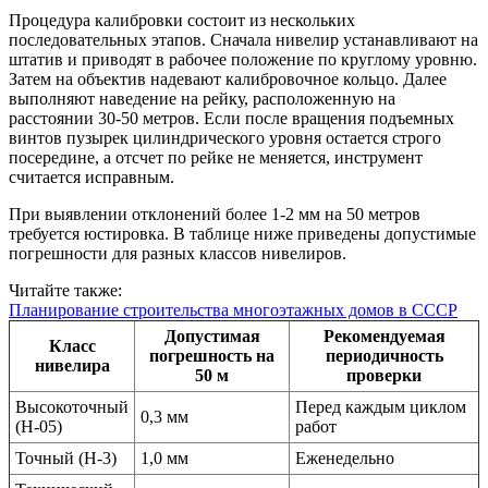
Процедура калибровки состоит из нескольких
последовательных этапов. Сначала нивелир устанавливают на
штатив и приводят в рабочее положение по круглому уровню.
Затем на объектив надевают калибровочное кольцо. Далее
выполняют наведение на рейку, расположенную на
расстоянии 30-50 метров. Если после вращения подъемных
винтов пузырек цилиндрического уровня остается строго
посередине, а отсчет по рейке не меняется, инструмент
считается исправным.
При выявлении отклонений более 1-2 мм на 50 метров
требуется юстировка. В таблице ниже приведены допустимые
погрешности для разных классов нивелиров.
Читайте также:
Планирование строительства многоэтажных домов в СССР
Допустимая
Рекомендуемая
Класс
погрешность на
периодичность
нивелира
50 м
проверки
Высокоточный
Перед каждым циклом
0,3 мм
(Н-05)
работ
Точный (Н-3)
1,0 мм
Еженедельно