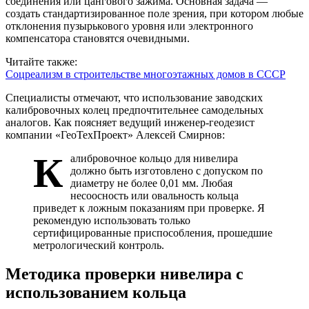
соединения или цангового зажима. Основная задача —
создать стандартизированное поле зрения, при котором любые
отклонения пузырькового уровня или электронного
компенсатора становятся очевидными.
Читайте также:
Соцреализм в строительстве многоэтажных домов в СССР
Специалисты отмечают, что использование заводских
калибровочных колец предпочтительнее самодельных
аналогов. Как поясняет ведущий инженер-геодезист
компании «ГеоТехПроект» Алексей Смирнов:
К
алибровочное кольцо для нивелира
должно быть изготовлено с допуском по
диаметру не более 0,01 мм. Любая
несоосность или овальность кольца
приведет к ложным показаниям при проверке. Я
рекомендую использовать только
сертифицированные приспособления, прошедшие
метрологический контроль.
Методика проверки нивелира с
использованием кольца