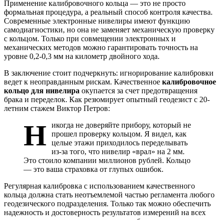
Применение калибровочного кольца — это не просто
формальная процедура, а реальный способ контроля качества.
Современные электронные нивелиры имеют функцию
самодиагностики, но она не заменяет механическую проверку
с кольцом. Только при совмещении электронных и
механических методов можно гарантировать точность на
уровне 0,2-0,3 мм на километр двойного хода.
В заключение стоит подчеркнуть: игнорирование калибровки
ведет к неоправданным рискам. Качественное
калибровочное
кольцо для нивелира
окупается за счет предотвращения
брака и переделок. Как резюмирует опытный геодезист с 20-
летним стажем Виктор Петров:
Н
икогда не доверяйте прибору, который не
прошел проверку кольцом. Я видел, как
целые этажи приходилось переделывать
из-за того, что нивелир «врал» на 2 мм.
Это стоило компании миллионов рублей. Кольцо
— это ваша страховка от глупых ошибок.
Регулярная калибровка с использованием качественного
кольца должна стать неотъемлемой частью регламента любого
геодезического подразделения. Только так можно обеспечить
надежность и достоверность результатов измерений на всех